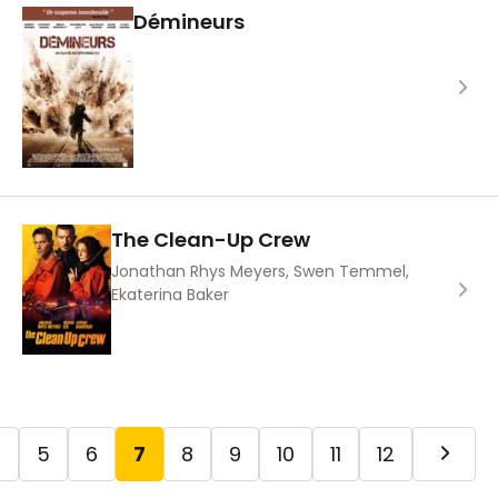
Démineurs
The Clean-Up Crew
Jonathan Rhys Meyers, Swen Temmel,
Ekaterina Baker
4
5
6
7
8
9
10
11
12