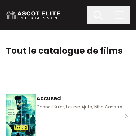
Tout le catalogue de films
Accused
Chaneil Kular, Lauryn Ajufo, Nitin Ganatra