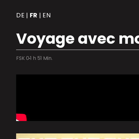
DE
FR
EN
|
|
Voyage avec mo
FSK 0
1 h 51 Min.