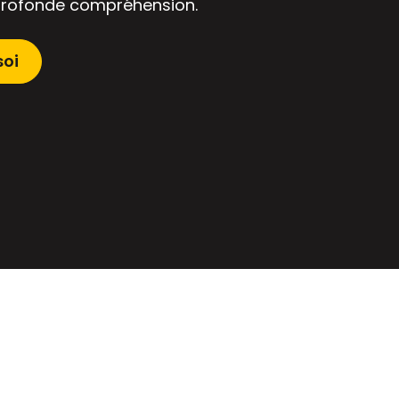
profonde compréhension.
soi