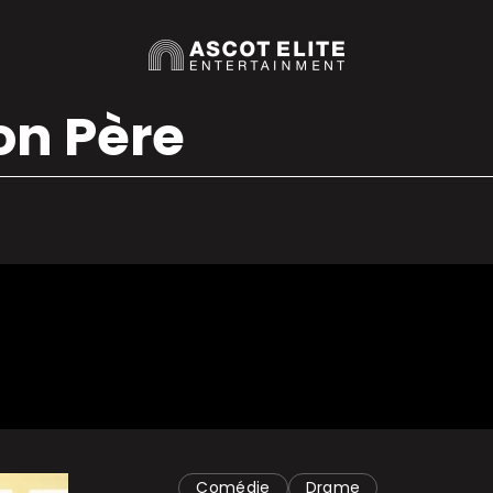
n Père
Comédie
Drame