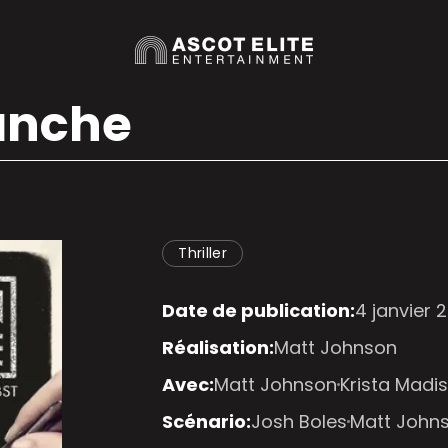
anche
Thriller
Date de publication:
4 janvier 
Réalisation:
Matt Johnson
Avec:
Matt Johnson
Krista Madi
Scénario:
Josh Boles
Matt John