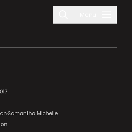
Menu
2017
son
Samantha Michelle
son