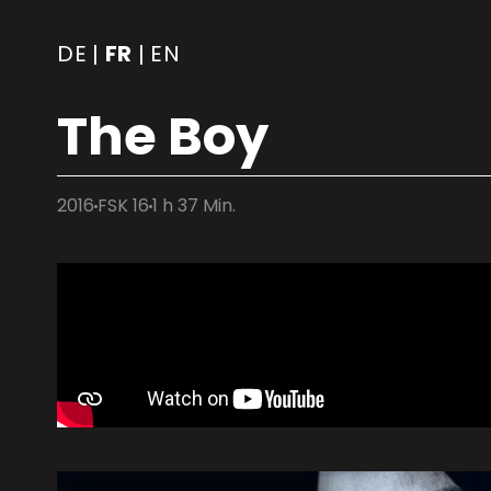
DE
FR
EN
|
|
The Boy
2016
FSK 16
1 h 37 Min.