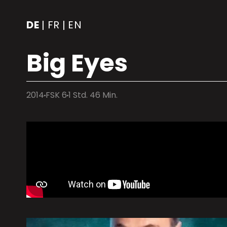
DE
FR
EN
|
|
Big Eyes
2014
FSK 6
1 Std. 46 Min.