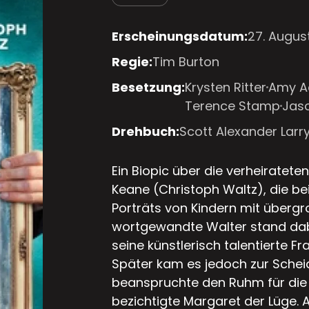
Erscheinungsdatum:
27. Augus
Regie:
Tim Burton
Besetzung:
Krysten Ritter
Amy 
Terence Stamp
Jas
Drehbuch:
Scott Alexander Larr
Ein Biopic über die verheirate
Keane (Christoph Waltz), die b
Porträts von Kindern mit überg
wortgewandte Walter stand dabe
seine künstlerisch talentierte F
Später kam es jedoch zur Schei
beanspruchte den Ruhm für die k
bezichtigte Margaret der Lüge. A