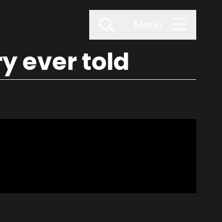
Menü
y ever told