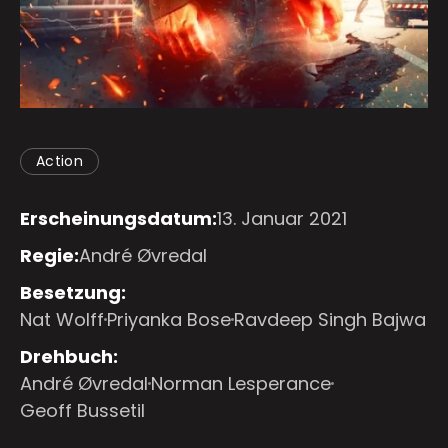
Action
Erscheinungsdatum:
13. Januar 2021
Regie:
André Øvredal
Besetzung:
Nat Wolff
Priyanka Bose
Ravdeep Singh Bajwa
Drehbuch:
André Øvredal
Norman Lesperance
Geoff Bussetil