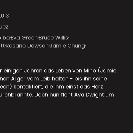
2013
uez
Alba
Eva Green
Bruce Willis
tt
Rosario Dawson
Jamie Chung
or einigen Jahren das Leben von Miho (Jamie
ichen Ärger vom Leib halten - bis ihn seine
en) kontaktiert, die ihm einst das Herz
urchbrannte. Doch nun fleht Ava Dwight um