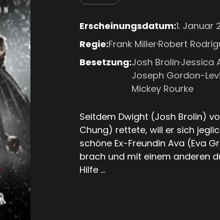
Erscheinungsdatum:
1. Januar 
Regie:
Frank Miller
Robert Rodrig
Besetzung:
Josh Brolin
Jessica 
Joseph Gordon-Levi
Mickey Rourke
Seitdem Dwight (Josh Brolin) v
Chung) rettete, will er sich jegl
schöne Ex-Freundin Ava (Eva Gre
brach und mit einem anderen d
Hilfe ...