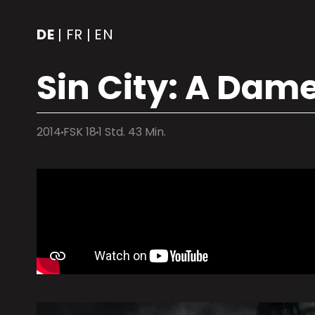
DE
FR
EN
|
|
Sin City: A Dame 
2014
FSK 18
1 Std. 43 Min.