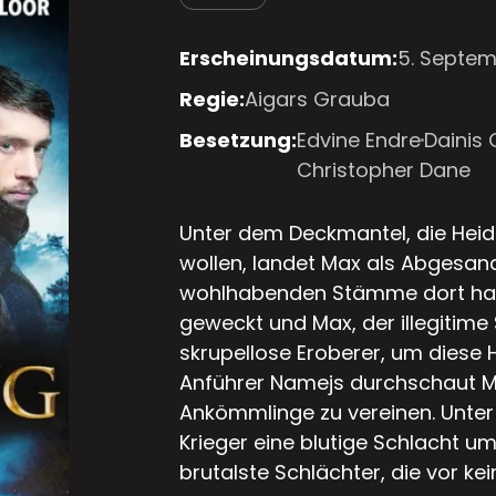
Erscheinungsdatum:
5. Septem
Regie:
Aigars Grauba
Besetzung:
Edvine Endre
Dainis
Christopher Dane
Unter dem Deckmantel, die Hei
wollen, landet Max als Abgesand
wohlhabenden Stämme dort habe
geweckt und Max, der illegitime
skrupellose Eroberer, um diese 
Anführer Namejs durchschaut M
Ankömmlinge zu vereinen. Unter
Krieger eine blutige Schlacht um
brutalste Schlächter, die vor k