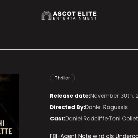
Thriller
Release date:
November 30th, 
Directed By:
Daniel Ragussis
Cast:
Daniel Radcliffe
Toni Colle
FBI-Agent Nate wird als Underco