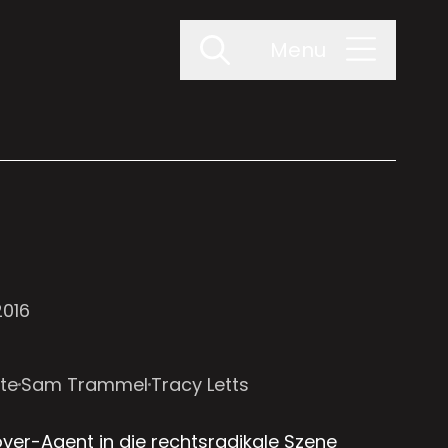
Menu
2016
tte
Sam Trammel
Tracy Letts
ver-Agent in die rechtsradikale Szene