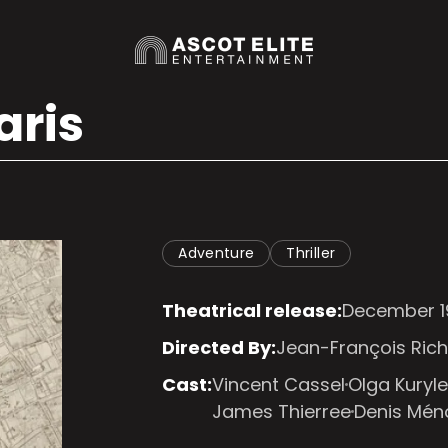
aris
Adventure
Thriller
Theatrical release:
December 19
Directed By:
Jean-François Rich
Cast:
Vincent Cassel
Olga Kuryl
James Thierree
Denis Mén