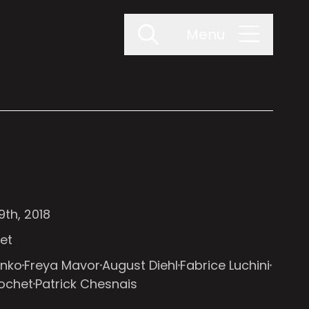
Menu
th, 2018
et
enko
Freya Mavor
August Diehl
Fabrice Luchini
ochet
Patrick Chesnais