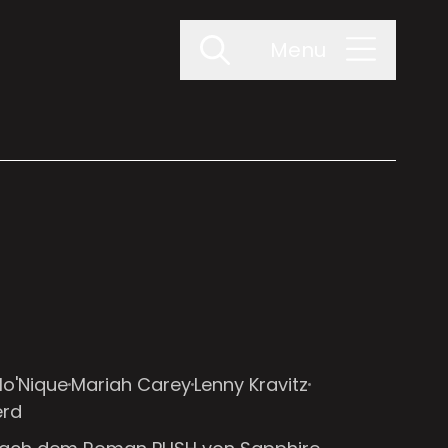
Menu
o'Nique
Mariah Carey
Lenny Kravitz
erd