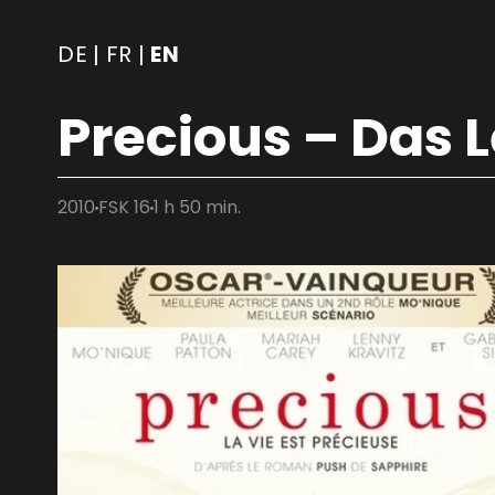
DE
FR
EN
|
|
Precious – Das L
2010
FSK 16
1 h 50 min.